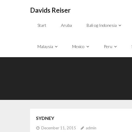
Davids Reiser
Start
Aruba
Bali og Indonesia
Malaysia
Mexico
Peru
SYDNEY
December 11, 2015
admin