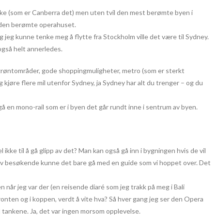
 ikke (som er Canberra det) men uten tvil den mest berømte byen i
g den berømte operahuset.
 jeg kunne tenke meg å flytte fra Stockholm ville det være til Sydney.
også helt annerledes.
grøntområder, gode shoppingmuligheter, metro (som er sterkt
g kjøre flere mil utenfor Sydney, ja Sydney har alt du trenger – og du
å en mono-rail som er i byen det går rundt inne i sentrum av byen.
 ikke til å gå glipp av det? Man kan også gå inn i bygningen hvis de vil
 av besøkende kunne det bare gå med en guide som vi hoppet over. Det
 når jeg var der (en reisende diaré som jeg trakk på meg i Bali
fronten og i koppen, verdt å vite hva? Så hver gang jeg ser den Opera
l tankene. Ja, det var ingen morsom opplevelse.