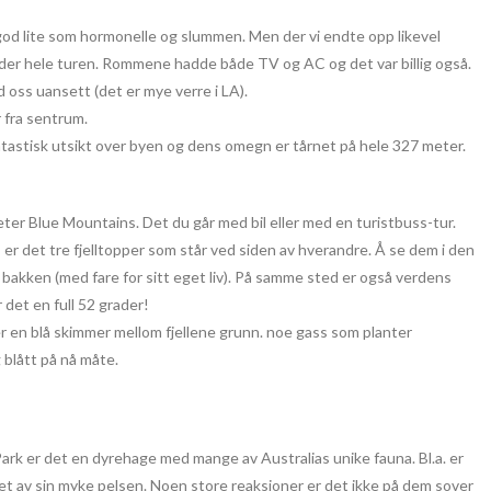
od lite som hormonelle og slummen. Men der vi endte opp likevel
nder hele turen. Rommene hadde både TV og AC og det var billig også.
oss ​​uansett (det er mye verre i LA).
 fra sentrum.
tastisk utsikt over byen og dens omegn er tårnet på hele 327 meter.
eter Blue Mountains. Det du går med bil eller med en turistbuss-tur.
” er det tre fjelltopper som står ved siden av hverandre. Å se dem i den
bakken (med fare for sitt eget liv). På samme sted er også verdens
 det en full 52 grader!
r en blå skimmer mellom fjellene grunn. noe gass som planter
 blått på nå måte.
ark er det en dyrehage med mange av Australias unike fauna. Bl.a. er
et av sin myke pelsen. Noen store reaksjoner er det ikke på dem sover