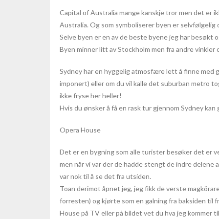
Capital of Australia mange kanskje tror ​​men det er
Australia. Og som symboliserer byen er selvfølgeli
Selve byen er en av de beste byene jeg har besøkt og
Byen minner litt av Stockholm men fra andre vinkler 
Sydney har en hyggelig atmosfære lett å finne med 
imponert) eller om du vil kalle det suburban metro to
ikke fryse her heller!
Hvis du ønsker å få en rask tur gjennom Sydney kan g
Opera House
Det er en bygning som alle turister besøker det er vel
men når vi var der de hadde stengt de indre delene
var nok til å se det fra utsiden.
Toan derimot åpnet jeg, jeg fikk de verste magköraren
forresten) og kjørte som en galning fra baksiden til 
House på TV eller på bildet vet du hva jeg kommer ti