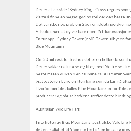
Det er et område i Sydney Kings Cross regnes som g
klarte å finne en meget god hostel der den beste u
Det var ikke noe problem å bo i området noe skje med 
Vi hadde nær alt og var bare noen få t-banestasjoner
En tur opp i Sydney Tower (AMP Tower) tilbyr en fan
Blue Mountains
Om 30 mil vest for Sydney det er en fjellkjede som h
Det er vakker natur å se og til og med “de tre søstre
beste måten du kan ri en taubane ca 300 meter over 
bratteste jernbane en liten bane som du kan gå tilter
Hvorfor området kalles Blue Mountains er fordi det e
produserer og når solstrålene treffer dette blir dt og
Australian Wild Life Park
I nærheten av Blue Mountains, australske Wild Life P
det en mulighet til å komme tett på en koala og preg