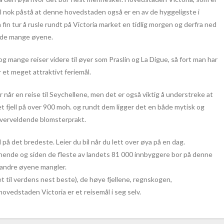
l nok påstå at denne hovedstaden også er en av de hyggeligste i
 fin tur å rusle rundt på Victoria market en tidlig morgen og derfra ned
il de mange øyene.
g mange reiser videre til øyer som Praslin og La Digue, så fort man har
et meget attraktivt feriemål.
r når en reise til Seychellene, men det er også viktig å understreke at
t fjell på over 900 moh. og rundt dem ligger det en både mytisk og
verveldende blomsterprakt.
 på det bredeste. Leier du bil når du lett over øya på en dag.
nende og siden de fleste av landets 81 000 innbyggere bor på denne
e andre øyene mangler.
 til verdens nest beste), de høye fjellene, regnskogen,
vedstaden Victoria er et reisemål i seg selv.