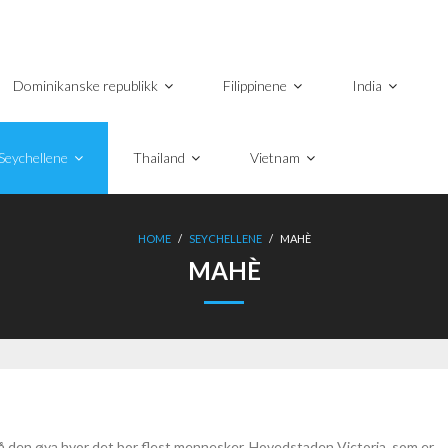
Dominikanske republikk
Filippinene
India
Seychellene
Thailand
Vietnam
HOME
/
SEYCHELLENE
/
MAHÈ
MAHÈ
å den øya hvor det bor flest mennesker. Hovedstaden Victoria, som er