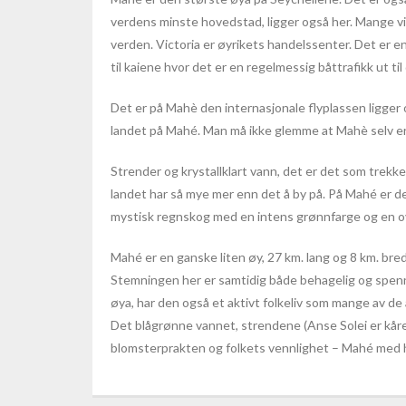
verdens minste hovedstad, ligger også her. Mange vi
verden. Victoria er øyrikets handelssenter. Det er en
til kaiene hvor det er en regelmessig båttrafikk ut t
Det er på Mahè den internasjonale flyplassen ligger o
landet på Mahé. Man må ikke glemme at Mahè selv er 
Strender og krystallklart vann, det er det som trekke
landet har så mye mer enn det å by på. På Mahé er de
mystisk regnskog med en intens grønnfarge og en o
Mahé er en ganske liten øy, 27 km. lang og 8 km. bred
Stemningen her er samtidig både behagelig og spen
øya, har den også et aktivt folkeliv som mange av d
Det blågrønne vannet, strendene (Anse Solei er kåret
blomsterprakten og folkets vennlighet – Mahé med ho