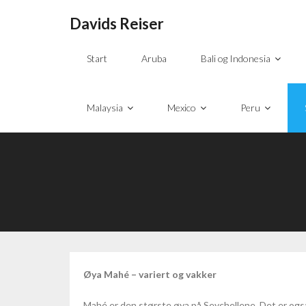
Davids Reiser
Start
Aruba
Bali og Indonesia
Malaysia
Mexico
Peru
Øya Mahé – variert og vakker
Mahé er den største øya på Seychellene. Det er ogs