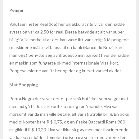
Thailand
Penger
- Bangkok
Valutaen heter Real (R $) her og akkurat når vi var der hadde
avtatt og var ca 2,50 for real. Dette betydde at alt var super
- Cha-am
billig! Vi la merke til at det kan være litt vanskelig å få pengene
i maskinene måtte vi ta oss til en bank (Banco do Brazil, kan
- Chiang Mai
man også benytte seg av Bradesco minibanker) hvor de hadde
en maskin som fungerte ok med internasjonale Visa-kort.
- Hua Hin
Pengevekslerne var litt her og der og kurset var vel ok det.
- Koh Chang
Mat Shopping
- Koh Lanta
Ponta Negra der vi var det et par små butikker som selger mat
men må gå til de store butikkene og for å handle. Hva var
- Koh Samui
morsomt var da man ville betale, alt var så utrolig billig. En boks
- Krabi
med øl koster bare R $ 0,75, og en flaske Baccardi Roma 980
ml gikk til R $ 10,20. Hva var ikke så gøy men mer fascinerende
- Pattaya
var kasserer både stemplet i prisen og setter ned varene i en