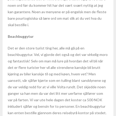
- Fakta om Malaysia
noen ord før du kommer hit har det vært svært nyttig at jeg
kan garantere. Noen av menyene er på engelsk men de fleste
Mexico
bare pourtogisiska så lære ord om mat slik at du vet hva du
skal bestille i.
- Cancun
Beachbuggytur
- Fakta om Mexico
Det er den store turist ting her, alle må gå på en
Peru
beachbuggytur. Vel, vi gjorde det også og det var virkelig moro
og fantastisk! Selv om man må lure på hvordan det vil bli når
- Fakta og informasjon om Peru
det er flere turister her vil alle strendene kanskje bli brutt
kjøring av biler kanskje til og med køen, hvem vet? Men
Seychellene
uansett, vår sjåfør kjørte som en tulling blant sanddynene og
- Mahè
de var veldig redd for at vi ville Volta rundt. Det skjedde noen
ganger sa han men da var det litt mer uerfarne sjåfører som
- Praslin
var på farten. Vi var ute hele dagen det koster ca 500 NOK
inkludert sjåfør og bensin for to personer. En beachbuggytur
- Fakta om Seychellene
kan enten bestille gjennom deres reisebyrå kontor på stedet.