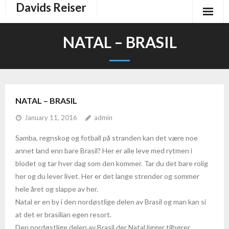
Davids Reiser
Start
NATAL – BRASIL
Aruba
Bali og Indonesia
NATAL – BRASIL
- Bali
January 11, 2016
admin
- Indonesia – øylandet i Sør-Øst
Samba, regnskog og fotball på stranden kan det være noe
annet land enn bare Brasil? Her er alle leve med rytmen i
- Lombok
blodet og tar hver dag som den kommer. Tar du det bare rolig
- Fakta og informasjon om Indonesia
her og du lever livet. Her er det lange strender og sommer
hele året og slappe av her.
Dominikanske republikk
Natal er en by i den nordøstlige delen av Brasil og man kan si
at det er brasilian egen resort.
- La Romana-Bayahibe
Den nordøstlige delen av Brasil der Natal ligger tilhører