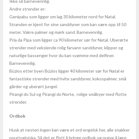
Ikke så barnevennlig.
Andre strender er:
- Fakta om Kambodsja
Genipabu som ligger om lag 30 kilometer nord for Natal.
Stranden er kjent for sine sanddyner som kan være opp til 50
Kapp Verde
meter. Vakre palmer og mørk sand. Barnevennlig.
Pria da Pipa som ligger ca 90 kilometer sør for Natal. Uberørte
- Sal
strender med vekslende rolig farvann sanddyner, klipper og
naturlige bassenger hvor du kan svømme med delfiner.
Kina
Barnevennlig.
Búzios etter byen Búzios ligger 40 kilometer sør for Natal er
- Fakta om Kina
fantastiske strender med hvite sanddyner, kokospalmer, små
Malaysia
gårder og uberørt jungel.
Pirangi do Sul og Pirangi do Norte, rolige småbyer med flotte
- Langkawi
strender.
- Kuala Lumpur
Ordbok
- Penang
Husk at nesten ingen kan være et ord engelsk her, alle snakker
pourtogisiska. Så det er flott å bringe ordbok og prøve å lære