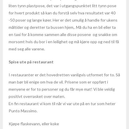
liten tynn plastpose, det var i utgangspunktet litt tynn pose
- Phi Phi øyene
for hvert produkt så kan du forstå selv hva resultatet var 40
-50 poser og lange køer. Her er det umulig å handle for ukens
- Phuket
måltider og deretter ta bussen hjem,. Må du ha en bil eller ta
en taxi for å komme sammen alle disse posene og snakke om
- Fakta om Thailand
morsomt hvis du bor i en leilighet og må kjøre opp og ned til få
med seg alle varene.
Vietnam
Spise ute på restaurant
- Fakta om Vietnam
I restauranter er det hovedretten vanligvis utformet for to. Så
man bør bli enige om hva de vil. Prisene som er oppført i
menyene er for to personer og du får mye mat! Vi ble veldig
positivt overrasket over maten.
En fin restaurant vi kom til når vi var ute på en tur som heter
Punto Massimo.
Kjøpe flaskevann, eller koke