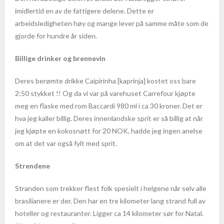
imidlertid en av de fattigere delene. Dette er
- Puerto Plata
arbeidsledigheten høy og mange lever på samme måte som de
gjorde for hundre år siden.
- Fakta om den Dominikanske Republikk
Billige drinker og brennevin
Filippinene
Deres berømte drikke Caipirinha [kaprinja] kostet oss bare
- Fakta om Filippinene
2:50 stykket !! Og da vi var på varehuset Carrefour kjøpte
meg en flaske med rom Baccardi 980 ml i ca 30 kroner. Det er
India
hva jeg kaller billig. Deres innenlandske sprit er så billig at når
jeg kjøpte en kokosnøtt for 20 NOK, hadde jeg ingen anelse
- Helsereise i Sør-India
om at det var også fylt med sprit.
- Gyldne triangel med badeferie i Goa
Strendene
- Gyldne triangel med badeferie i Kerala
Stranden som trekker flest folk spesielt i helgene når selv alle
brasilianere er der. Den har en tre kilometer lang strand full av
- Gyldne triangel med tigersafari i Ranthambore
hoteller og restauranter. Ligger ca 14 kilometer sør for Natal.
Kambodsja