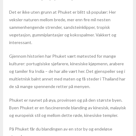
- Puerto Plata
Det er ikke uten grunn at Phuket er blitt så populær: Her
veksler naturen mellom brede, mer enn fire mil nesten
- Fakta om den Dominikanske Republikk
sammenhengende strender, sandsteinklipper, tropisk
vegetasjon, gummiplantasjer og kokospalmer. Vakkert og
Filippinene
interessant.
- Fakta om Filippinene
Gjennom historien har Phuket vært møtested for mange
kulturer: portugisiske sjøfarere, kinesiske kjøpmenn, arabere
India
og tamiler fra India – de har alle vært her. Det gjenspeiler seg i
multietnisk balnt annet med maten og få steder i Thailand har
- Helsereise i Sør-India
de så mange spennende retter på menyen.
- Gyldne triangel med badeferie i Goa
Phuket er navnet på øya, provinsen og på den største byen.
Byen Phuket er en fascinerende blanding av kinesisk, malayisk
- Gyldne triangel med badeferie i Kerala
og europeisk stil og mellom dette røde, kinesiske templer.
- Gyldne triangel med tigersafari i Ranthambore
På Phuket får du blandingen av en stor by og endeløse
Kambodsja