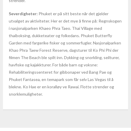
strender.
- Fakta om Kambodsja
Severdigheter:
Phuket er på sitt beste når det gjelder
utvalget av aktiviteter. Her er det mye å finne på: Regnskogen
Kapp Verde
i nasjonalparken Khaeo Phra Taeo. Thai Village med
thaiboksing, dukketeater og folkedans. Phuket Butterfly
- Sal
Garden med fargerike fisker og sommerfugler. Nasjonalparken
Khao Phra Taew Forest Reserve, dagsturer til Ko Phi Phi der
Kina
filmen The Beach ble spilt inn. Dykking og snorkling, seilturer,
havfiske og kajakkturer. For både barn og voksne:
- Fakta om Kina
Rehabiliteringssenteret for gibbonaper ved Bang Pae og
Phuket Fantasea, en temapark som får selv Las Vegas til å
Malaysia
blekne. Ko Hae er en koralløy ve Rawai. Flotte strender og
snorklemuligheter.
- Langkawi
- Kuala Lumpur
- Penang