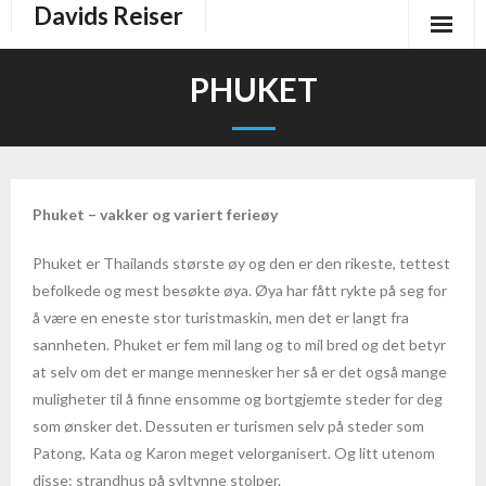
Davids Reiser
Start
PHUKET
Aruba
Bali og Indonesia
Phuket – vakker og variert ferieøy
- Bali
Phuket er Thailands største øy og den er den rikeste, tettest
- Indonesia – øylandet i Sør-Øst
befolkede og mest besøkte øya. Øya har fått rykte på seg for
å være en eneste stor turistmaskin, men det er langt fra
- Lombok
sannheten. Phuket er fem mil lang og to mil bred og det betyr
at selv om det er mange mennesker her så er det også mange
- Fakta og informasjon om Indonesia
muligheter til å finne ensomme og bortgjemte steder for deg
Dominikanske republikk
som ønsker det. Dessuten er turismen selv på steder som
Patong, Kata og Karon meget velorganisert. Og litt utenom
- La Romana-Bayahibe
disse: strandhus på syltynne stolper.