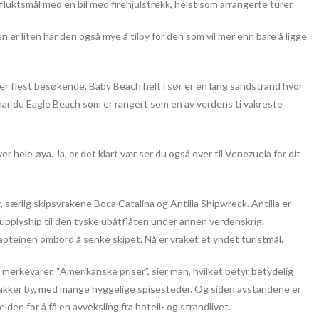
fluktsmål med en bil med firehjulstrekk, helst som arrangerte turer.
 er liten har den også mye å tilby for den som vil mer enn bare å ligge
r flest besøkende. Baby Beach helt i sør er en lang sandstrand hvor
har du Eagle Beach som er rangert som en av verdens ti vakreste
er hele øya. Ja, er det klart vær ser du også over til Venezuela for dit
 særlig skipsvrakene Boca Catalina og Antilla Shipwreck. Antilla er
upplyship til den tyske ubåtflåten under annen verdenskrig.
apteinen ombord å senke skipet. Nå er vraket et yndet turistmål.
merkevarer. “Amerikanske priser”, sier man, hvilket betyr betydelig
 vakker by, med mange hyggelige spisesteder. Og siden avstandene er
den for å få en avveksling fra hotell- og strandlivet.