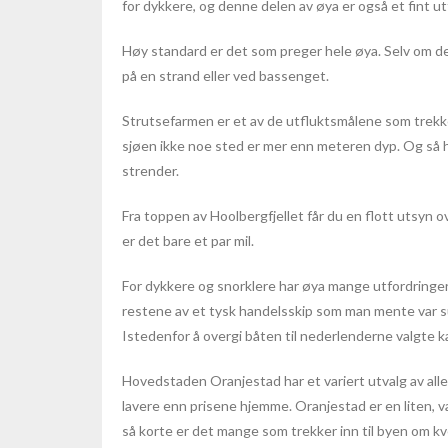
for dykkere, og denne delen av øya er også et fint ut
Høy standard er det som preger hele øya. Selv om den
på en strand eller ved bassenget.
Strutsefarmen er et av de utfluktsmålene som trekke
sjøen ikke noe sted er mer enn meteren dyp. Og så 
strender.
Fra toppen av Hoolbergfjellet får du en flott utsyn ov
er det bare et par mil.
For dykkere og snorklere har øya mange utfordringer,
restene av et tysk handelsskip som man mente var s
Istedenfor å overgi båten til nederlenderne valgte k
Hovedstaden Oranjestad har et variert utvalg av alle 
lavere enn prisene hjemme. Oranjestad er en liten,
så korte er det mange som trekker inn til byen om kvel