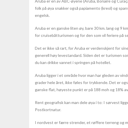
Aruba er en av ABC-øyene (Aruba, Bonaire og Curaçao
folk på øya snakker også papiamento (kreol) og spansk
engelsk.
Aruba er en ganske liten øy, bare 30 km. lang og 9 km
for cruisebåtturismen og for den som vil feriere på s
Det er ikke så rart, for Aruba er verdenskjent for sin
generell høy levestandard. Siden det er turismen som e
du kan drikke vannet i springen på hotellet.
Aruba ligger i et område hvor man har gleden av vind
grader hele året, ikke føles for trykkende. Det er og
ganske flat, høyeste punkt er på 188 moh og 18% av 
Rent geografisk kan man dele øya i to: I sørvest ligg
Postkortnatur.
I nordvest er færre strender, et røffere terreng og 