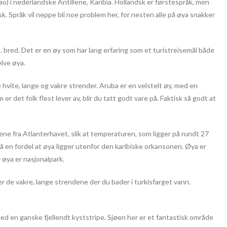
) i nederlandske Antillene, Karibia. Hollandsk er førstespråk, men
. Språk vil neppe bli noe problem her, for nesten alle på øya snakker
. bred. Det er en øy som har lang erfaring som et turistreisemål både
elve øya.
e hvite, lange og vakre strender. Aruba er en velstelt øy, med en
r det folk flest lever av, blir du tatt godt vare på. Faktisk så godt at
ene fra Atlanterhavet, slik at temperaturen, som ligger på rundt 27
så en fordel at øya ligger utenfor den karibiske orkansonen. Øya er
øya er nasjonalpark.
er de vakre, lange strendene der du bader i turkisfarget vann.
med en ganske fjellendt kyststripe. Sjøen her er et fantastisk område