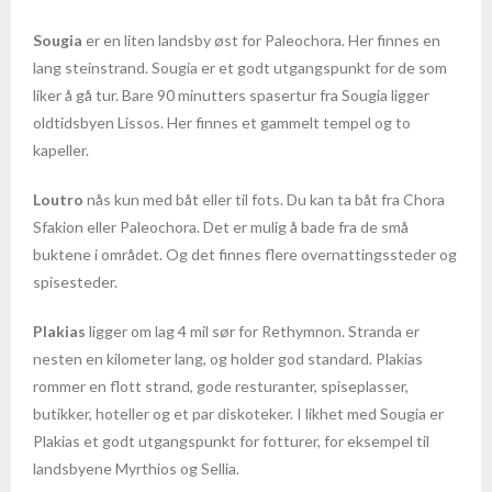
Sougia
er en liten landsby øst for Paleochora. Her finnes en
- Fakta om Kambodsja
lang steinstrand. Sougia er et godt utgangspunkt for de som
liker å gå tur. Bare 90 minutters spasertur fra Sougia ligger
Kapp Verde
oldtidsbyen Lissos. Her finnes et gammelt tempel og to
kapeller.
- Sal
Loutro
nås kun med båt eller til fots. Du kan ta båt fra Chora
Kina
Sfakion eller Paleochora. Det er mulig å bade fra de små
- Fakta om Kina
buktene i området. Og det finnes flere overnattingssteder og
spisesteder.
Malaysia
Plakias
ligger om lag 4 mil sør for Rethymnon. Stranda er
- Langkawi
nesten en kilometer lang, og holder god standard. Plakias
rommer en flott strand, gode resturanter, spiseplasser,
- Kuala Lumpur
butikker, hoteller og et par diskoteker. I likhet med Sougia er
Plakias et godt utgangspunkt for fotturer, for eksempel til
- Penang
landsbyene Myrthios og Sellia.