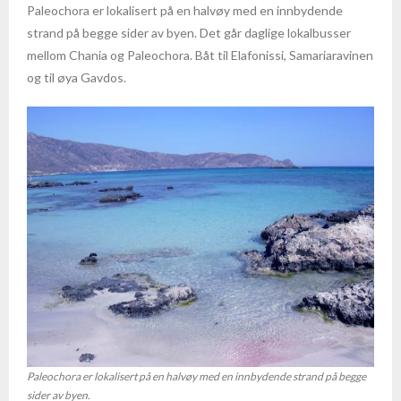
Paleochora er lokalisert på en halvøy med en innbydende
- Puerto Plata
strand på begge sider av byen. Det går daglige lokalbusser
mellom Chania og Paleochora. Båt til Elafonissi, Samariaravinen
- Fakta om den Dominikanske Republikk
og til øya Gavdos.
Filippinene
- Fakta om Filippinene
India
- Helsereise i Sør-India
- Gyldne triangel med badeferie i Goa
- Gyldne triangel med badeferie i Kerala
- Gyldne triangel med tigersafari i Ranthambore
Paleochora er lokalisert på en halvøy med en innbydende strand på begge
sider av byen.
Kambodsja