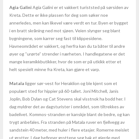
- Fakta om Malaysia
Agia Galini
Agia Galini er et vakkert turiststed på sørsiden av
Kreta. Dette er ikke plassen for deg som søker noe
Mexico
annerledes, men kan likevel være verdt en tur. Byen er bygget
i en bratt skråning ned mot sjøen. Veien slynger seg blant
- Cancun
bygningene, som karrer seg fast til klippesidene.
Havneområdet er vakkert, og herfra kan du ta båter til andre
- Fakta om Mexico
øyer og “urørte” strender i nærheten. I handlegatene er det
Peru
mange keramikkbutikker, hvor de som er på utkikk etter et
helt spesielt minne fra Kreta, kan gjøre et varp.
- Fakta og informasjon om Peru
Matala
ligger sør-vest for Heraklion og ble kjent som et
Seychellene
populært sted for hippier på 60-tallet. Joni Mitchell, Janis
Joplin, Bob Dylan og Cat Stevens skal visstnok ha bodd her. I
- Mahè
dag myldrer det av dagsturister i området, som tiltrekkes av
badelivet. Kommos-stranden er kanskje blant de bedre, og kan
- Praslin
trygt anbefales. Fra stranden på Matala ruver en fjellvegg av
sandstein 40 meter, med huler i flere etasjer. Romerne meislet
- Fakta om Seychellene
ut grotter. I dag befinner grottene seg bak et gjerde med