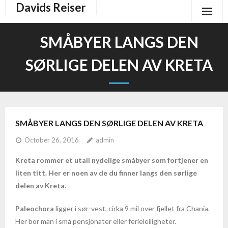
Davids Reiser
Start
SMÅBYER LANGS DEN
Aruba
SØRLIGE DELEN AV KRETA
Bali og Indonesia
- Bali
SMÅBYER LANGS DEN SØRLIGE DELEN AV KRETA
- Indonesia – øylandet i Sør-Øst
October 26, 2016
admin
- Lombok
Kreta rommer et utall nydelige småbyer som fortjener en
liten titt. Her er noen av de du finner langs den sørlige
- Fakta og informasjon om Indonesia
delen av Kreta.
Dominikanske republikk
Paleochora
ligger i sør-vest, cirka 9 mil over fjellet fra Chania.
Her bor man i små pensjonater eller ferieleiligheter.
- La Romana-Bayahibe