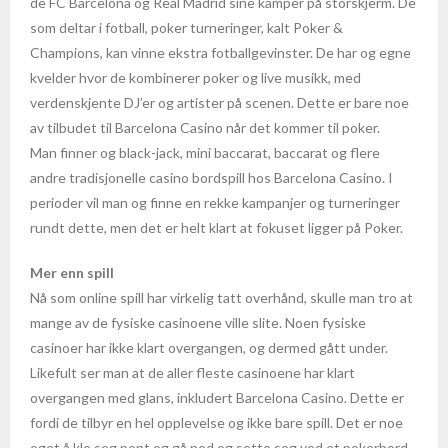
de FC Barcelona og Real Madrid sine kamper på storskjerm. De
- Fakta om Malaysia
som deltar i fotball, poker turneringer, kalt Poker &
Champions, kan vinne ekstra fotballgevinster. De har og egne
Mexico
kvelder hvor de kombinerer poker og live musikk, med
verdenskjente DJ’er og artister på scenen. Dette er bare noe
- Cancun
av tilbudet til Barcelona Casino når det kommer til poker.
- Fakta om Mexico
Man finner og black-jack, mini baccarat, baccarat og flere
andre tradisjonelle casino bordspill hos Barcelona Casino. I
Peru
perioder vil man og finne en rekke kampanjer og turneringer
rundt dette, men det er helt klart at fokuset ligger på Poker.
- Fakta og informasjon om Peru
Mer enn spill
Seychellene
Nå som online spill har virkelig tatt overhånd, skulle man tro at
mange av de fysiske casinoene ville slite. Noen fysiske
- Mahè
casinoer har ikke klart overgangen, og dermed gått under.
Likefult ser man at de aller fleste casinoene har klart
- Praslin
overgangen med glans, inkludert Barcelona Casino. Dette er
fordi de tilbyr en hel opplevelse og ikke bare spill. Det er noe
- Fakta om Seychellene
eget å kle seg pent og gå ned og sette seg ved et pokerbord