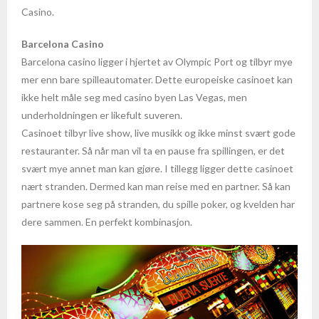
Casino.
- Puerto Plata
Barcelona Casino
- Fakta om den Dominikanske Republikk
Barcelona casino ligger i hjertet av Olympic Port og tilbyr mye
mer enn bare spilleautomater. Dette europeiske casinoet kan
Filippinene
ikke helt måle seg med casino byen Las Vegas, men
underholdningen er likefult suveren.
- Fakta om Filippinene
Casinoet tilbyr live show, live musikk og ikke minst svært gode
restauranter. Så når man vil ta en pause fra spillingen, er det
India
svært mye annet man kan gjøre. I tillegg ligger dette casinoet
nært stranden. Dermed kan man reise med en partner. Så kan
- Helsereise i Sør-India
partnere kose seg på stranden, du spille poker, og kvelden har
- Gyldne triangel med badeferie i Goa
dere sammen. En perfekt kombinasjon.
- Gyldne triangel med badeferie i Kerala
- Gyldne triangel med tigersafari i Ranthambore
Kambodsja